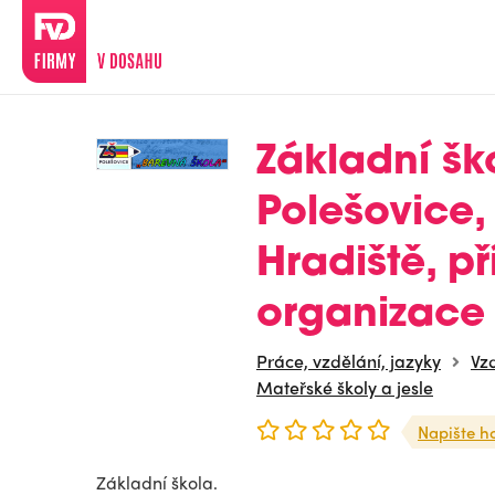
Základní šk
Polešovice,
Hradiště, p
organizace
Práce, vzdělání, jazyky
Vzd
Mateřské školy a jesle
Napište h
Základní škola.