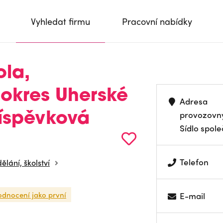
Vyhledat firmu
Pracovní nabídky
ola,
 okres Uherské
Adresa
provozovn
říspěvková
Sídlo spole
Telefon
ělání, školství
odnocení jako první
E-mail