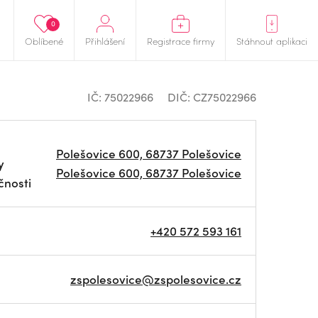
0
Oblíbené
Přihlášení
Registrace firmy
Stáhnout aplikaci
IČ: 75022966
DIČ: CZ75022966
Polešovice 600, 68737 Polešovice
y
Polešovice 600, 68737 Polešovice
čnosti
+420 572 593 161
zspolesovice@zspolesovice.cz