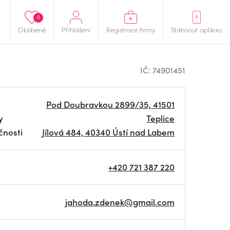
0
Oblíbené
Přihlášení
Registrace firmy
Stáhnout aplikaci
IČ: 74901451
Pod Doubravkou 2899/35, 41501
y
Teplice
čnosti
Jílová 484, 40340 Ústí nad Labem
+420 721 387 220
jahoda.zdenek@gmail.com