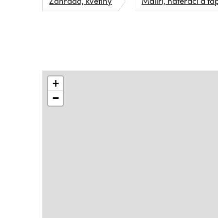
Zahrada, květiny
Malíři, natěrači a ta
+
−