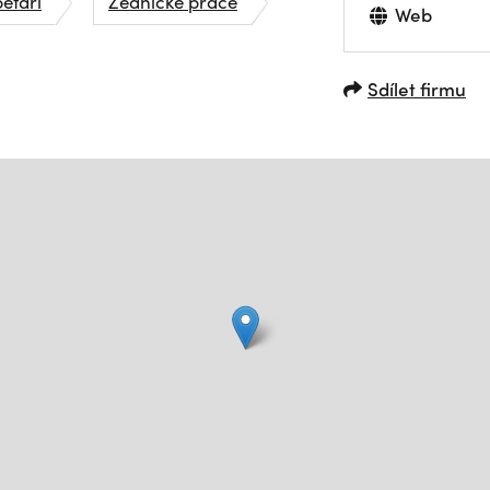
petáři
Zednické práce
Web
Sdílet firmu