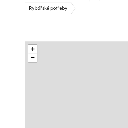
Rybářské potřeby
+
−