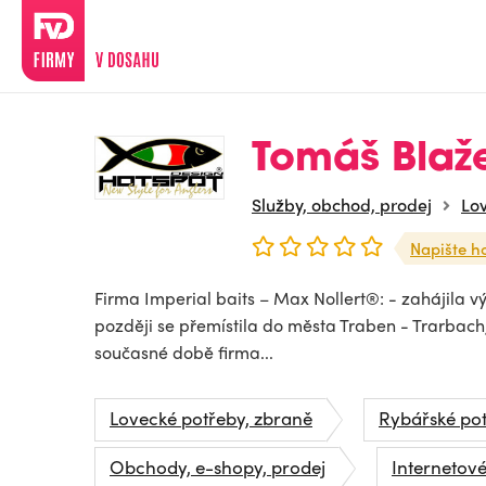
Tomáš Blaž
Služby, obchod, prodej
Lo
Napište h
Firma Imperial baits – Max Nollert®: - zahájila vý
později se přemístila do města Traben - Trarbac
současné době firma...
Lovecké potřeby, zbraně
Rybářské po
Obchody, e-shopy, prodej
Internetov