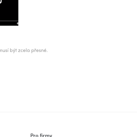
musí být zcela přesné.
Pro firmy