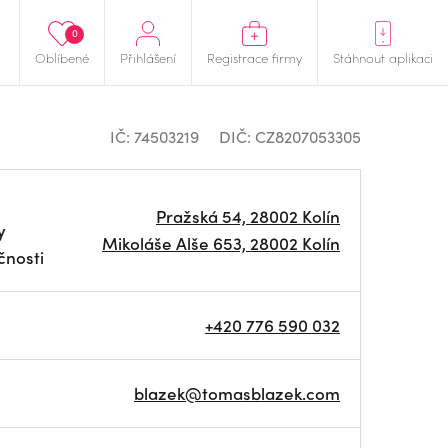
0
Oblíbené
Přihlášení
Registrace firmy
Stáhnout aplikaci
IČ: 74503219
DIČ: CZ8207053305
Pražská 54, 28002 Kolín
y
Mikoláše Alše 653, 28002 Kolín
čnosti
+420 776 590 032
blazek@tomasblazek.com