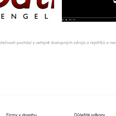
lečnosti pochází z veřejně dostupných zdrojů a rejstříků a ne
Firmy v dosahu
Důležité odkazy