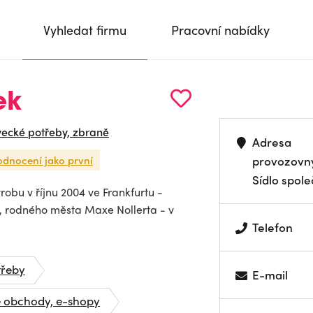
Vyhledat firmu
Pracovní nabídky
ek
vecké potřeby, zbraně
Adresa
odnocení jako první
provozovn
Sídlo spole
robu v říjnu 2004 ve Frankfurtu -
h, rodného města Maxe Nollerta - v
Telefon
třeby
E-mail
é obchody, e-shopy