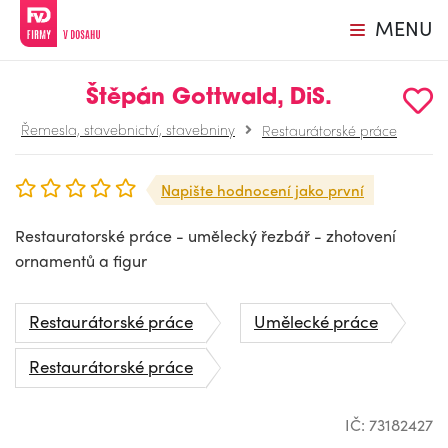
MENU
Štěpán Gottwald, DiS.
Řemesla, stavebnictví, stavebniny
Restaurátorské práce
Napište hodnocení jako první
Restauratorské práce - umělecký řezbář - zhotovení
ornamentů a figur
Restaurátorské práce
Umělecké práce
Restaurátorské práce
IČ: 73182427