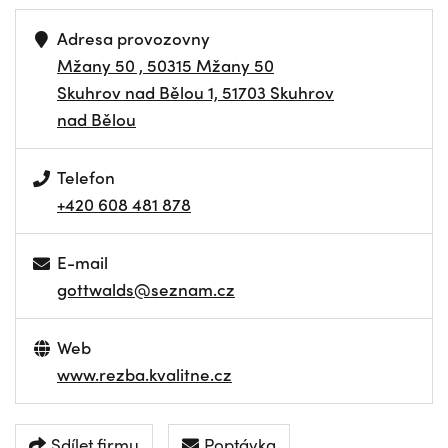
Adresa provozovny
Mžany 50 , 50315 Mžany 50
Skuhrov nad Bělou 1, 51703 Skuhrov
nad Bělou
Telefon
+420 608 481 878
E-mail
gottwalds@seznam.cz
Web
www.rezba.kvalitne.cz
Sdílet firmu
Poptávka