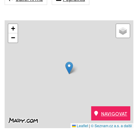
+
−
NAVIGOVAT
Leaflet
|
© Seznam.cz a.s. a další