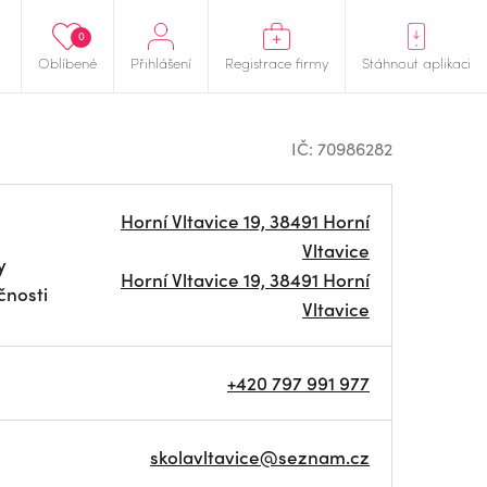
0
Oblíbené
Přihlášení
Registrace firmy
Stáhnout aplikaci
IČ: 70986282
Horní Vltavice 19, 38491 Horní
Vltavice
y
Horní Vltavice 19, 38491 Horní
čnosti
Vltavice
+420 797 991 977
skolavltavice@seznam.cz