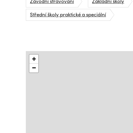
Závodní stravování
Základní školy
Střední školy praktické a speciální
+
−