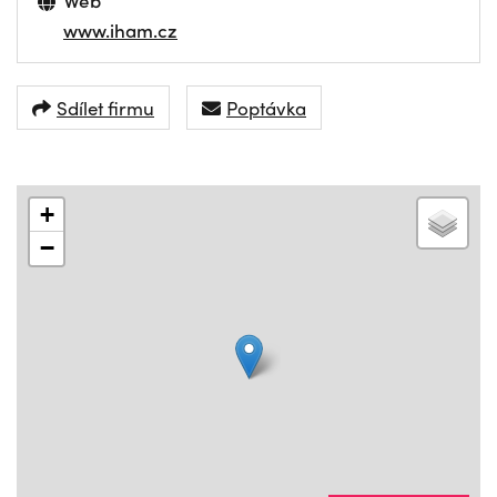
Web
www.iham.cz
Sdílet firmu
Poptávka
+
−