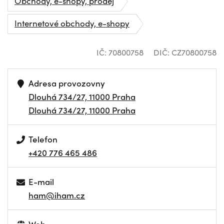
Obchody, e-shopy, prodej
Internetové obchody, e-shopy
IČ: 70800758
DIČ: CZ70800758
Adresa provozovny
Dlouhá 734/27, 11000 Praha
Dlouhá 734/27, 11000 Praha
Telefon
+420 776 465 486
E-mail
ham@iham.cz