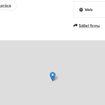
 práce
Web
Sdílet firmu