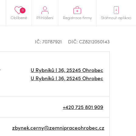
0
Oblíbené
Přihlášení
Registrace firmy
Stáhnout aplikaci
IČ: 70787921
DIČ: CZ8212050143
y
U Rybníků I 36, 25245 Ohrobec
U Rybníků I 36, 25245 Ohrobec
+420 725 801 909
zbynek.cerny@zemnipraceohrobec.cz