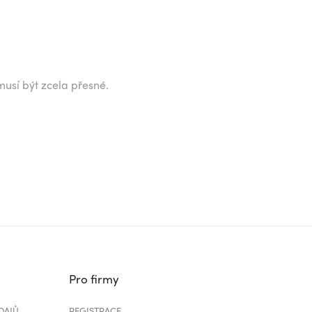
musí být zcela přesné.
Pro firmy
DAJŮ
REGISTRACE