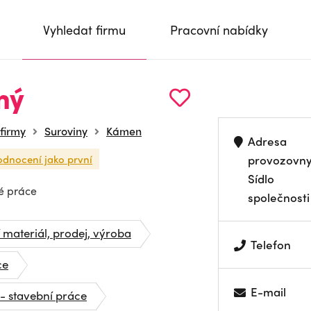
Vyhledat firmu
Pracovní nabídky
ný
 firmy
Suroviny
Kámen
Adresa
odnocení jako první
provozovn
Sídlo
é práce
společnosti
 materiál, prodej, výroba
Telefon
ce
E-mail
 - stavební práce