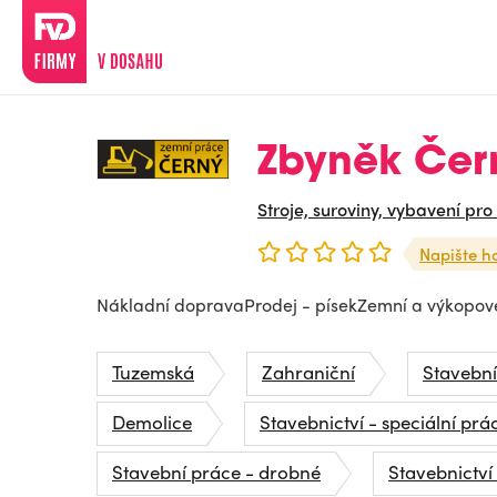
Zbyněk Čer
Stroje, suroviny, vybavení pro
Napište h
Nákladní dopravaProdej - písekZemní a výkopov
Tuzemská
Zahraniční
Stavební
Demolice
Stavebnictví - speciální prá
Stavební práce - drobné
Stavebnictví