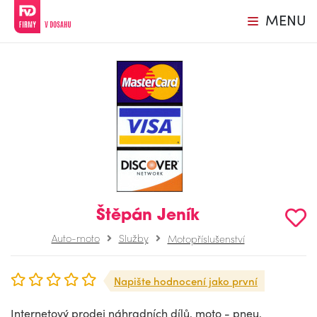
MENU
Štěpán Jeník
Auto-moto
Služby
Motopříslušenství
Napište hodnocení jako první
Internetový prodej náhradních dílů, moto - pneu,