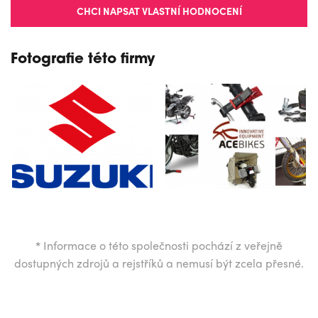
CHCI NAPSAT VLASTNÍ HODNOCENÍ
Fotografie této firmy
*
Informace o této společnosti pochází z veřejně
dostupných zdrojů a rejstříků a nemusí být zcela přesné.