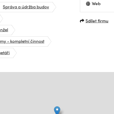
Web
Správa a údržba budov
Sdílet firmu
nžel
rmy - kompletní činnost
petáři