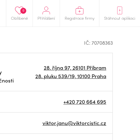
0
Oblíbené
Přihlášení
Registrace firmy
Stáhnout aplikaci
IČ: 70708363
28. října 97, 26101 Příbram
y
28. pluku 539/19, 10100 Praha
čnosti
+420 720 664 695
viktor.janu@viktorcistic.cz