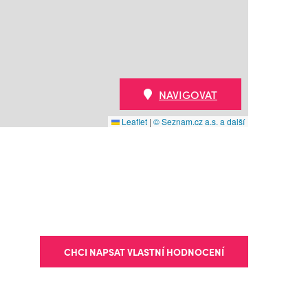
NAVIGOVAT
Leaflet
|
© Seznam.cz a.s. a další
CHCI NAPSAT VLASTNÍ HODNOCENÍ