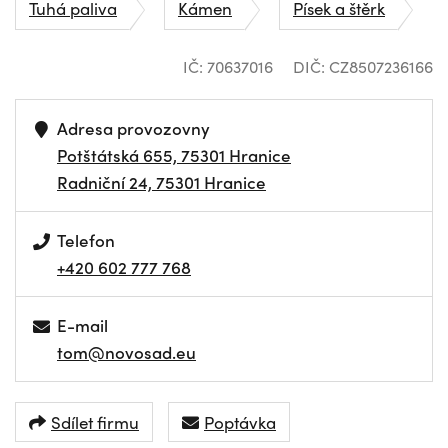
Tuhá paliva
Kámen
Písek a štěrk
IČ: 70637016
DIČ: CZ8507236166
Adresa provozovny
Potštátská 655, 75301 Hranice
Radniční 24, 75301 Hranice
Telefon
+420 602 777 768
E-mail
tom@novosad.eu
Sdílet firmu
Poptávka