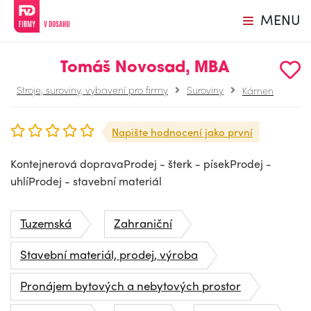
MENU
Tomáš Novosad, MBA
Stroje, suroviny, vybavení pro firmy
Suroviny
Kámen
Napište hodnocení jako první
Kontejnerová dopravaProdej - šterk - písekProdej -
uhlíProdej - stavební materiál
Tuzemská
Zahraniční
Stavební materiál, prodej, výroba
Pronájem bytových a nebytových prostor