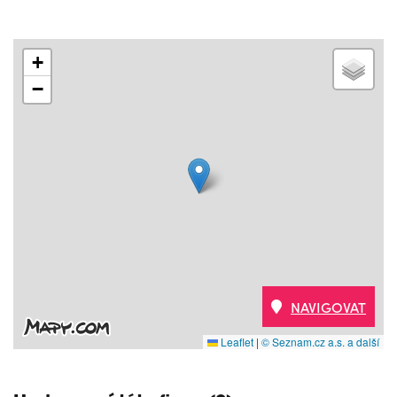
+
−
NAVIGOVAT
Leaflet
|
© Seznam.cz a.s. a další