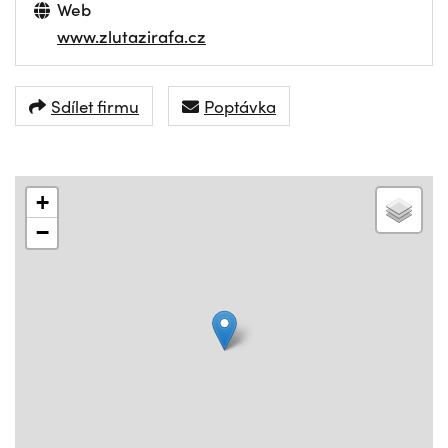
Web
www.zlutazirafa.cz
Sdílet firmu
Poptávka
+
−