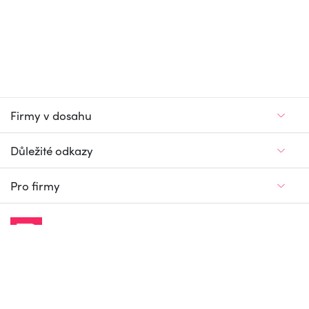
Firmy v dosahu
Důležité odkazy
Pro firmy
Jedinečný firemní
a pracovní portál
© Firmy v dosahu.cz