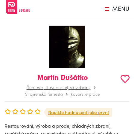
MENU
Martin Dušátko
Řemesla, stavebnictví, stavebniny
Strojírenská řemesla
Kovářské práce
Napište hodnocení jako první
Restaurování, výroba a prodej chladných zbraní,
kovářské práce, kovovýroba, sváření kovů, výrobky z