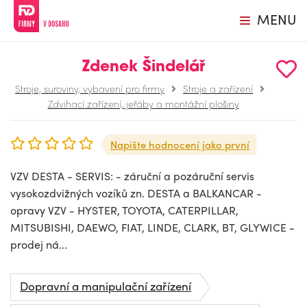
MENU
Zdenek Šindelář
Stroje, suroviny, vybavení pro firmy
Stroje a zařízení
Zdvihací zařízení, jeřáby a montážní plošiny
Napište hodnocení jako první
VZV DESTA - SERVIS: - záruční a pozáruční servis
vysokozdvižných vozíků zn. DESTA a BALKANCAR -
opravy VZV - HYSTER, TOYOTA, CATERPILLAR,
MITSUBISHI, DAEWO, FIAT, LINDE, CLARK, BT, GLYWICE -
prodej ná...
Dopravní a manipulační zařízení