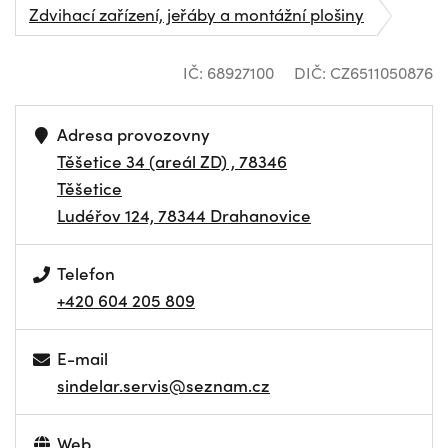
Zdvihací zařízení, jeřáby a montážní plošiny
IČ: 68927100
DIČ: CZ6511050876
Adresa provozovny
Těšetice 34 (areál ZD) , 78346
Těšetice
Ludéřov 124, 78344 Drahanovice
Telefon
+420 604 205 809
E-mail
sindelar.servis@seznam.cz
Web