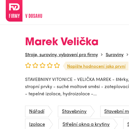
Marek Velička
Stroje, suroviny, vybavení pro firmy
Suroviny
Napište hodnocení jako první
STAVEBNINY VITONICE - VELIČKA MAREK - štěrky, p
stropní prvky - suché maltové směsi - zateplovac
- tepelné izolace, hydroizolace -...
Nářadí
Stavebniny
Stavební ma
Izolace
Střešní okna a krytiny