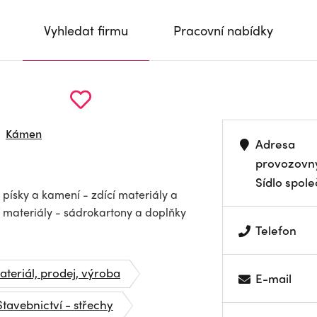
Vyhledat firmu
Pracovní nabídky
Kámen
Adresa
provozovn
Sídlo spole
ísky a kamení - zdící materiály a
í materiály - sádrokartony a doplňky
Telefon
teriál, prodej, výroba
E-mail
Stavebnictví - střechy