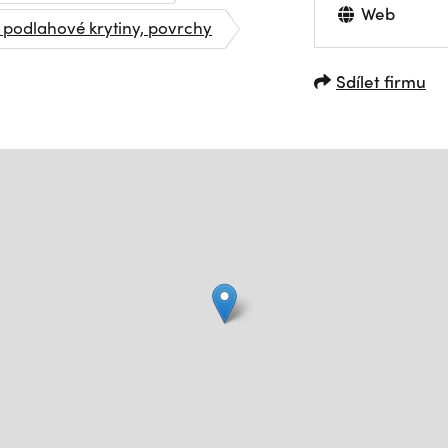
Web
 podlahové krytiny, povrchy
Sdílet firmu