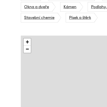
Okna a dveře
Kámen
Podlahy,
Stavební chemie
Písek a štěrk
+
−