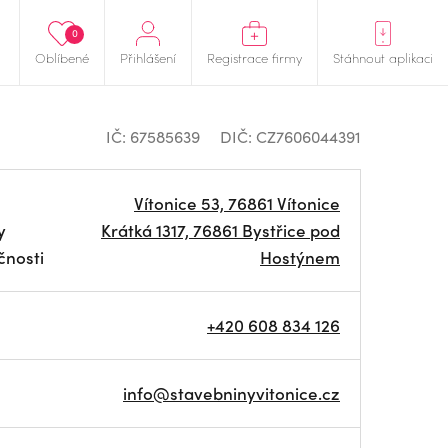
0
Oblíbené
Přihlášení
Registrace firmy
Stáhnout aplikaci
IČ: 67585639
DIČ: CZ7606044391
Vítonice 53, 76861 Vítonice
y
Krátká 1317, 76861 Bystřice pod
čnosti
Hostýnem
+420 608 834 126
info@stavebninyvitonice.cz