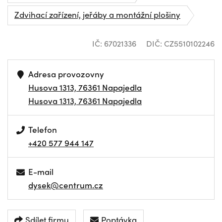
Zdvihací zařízení, jeřáby a montážní plošiny
IČ: 67021336
DIČ: CZ5510102246
Adresa provozovny
Husova 1313, 76361 Napajedla
Husova 1313, 76361 Napajedla
Telefon
+420 577 944 147
E-mail
dysek@centrum.cz
Sdílet firmu
Poptávka