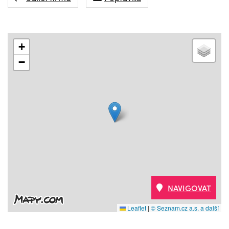
+
−
NAVIGOVAT
Leaflet
|
© Seznam.cz a.s. a další