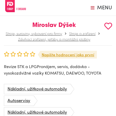
MENU
Miroslav Dýšek
Stroje, suroviny, vybavení pro firmy
Stroje a zařízení
Zdvihací zařízení, jeřáby a montážní plošiny
Napište hodnocení jako první
Revize STK a LPGPronájem, servis, dodávka -
vysokozdvižné vozíky KOMATSU, DAEWOO, TOYOTA
Nákladní, užitkové automobily
Autoservisy
Nákladní, užitkové automobily