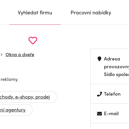
Vyhledat firmu
Pracovní nabídky
Okna a dveře
Adresa
provozovn
Sídlo spole
 reklamy.
Telefon
hody, e-shopy, prodej
ní agentury
E-mail