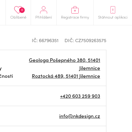
0
Oblíbené
Přihlášení
Registrace firmy
Stáhnout aplikaci
IČ: 66796351
DIČ: CZ7509263575
Geologa Pošepného 380, 51401
y
Jilemnice
čnosti
Roztocká 489, 51401 Jilemnice
+420 603 259 903
info@nkdesign.cz