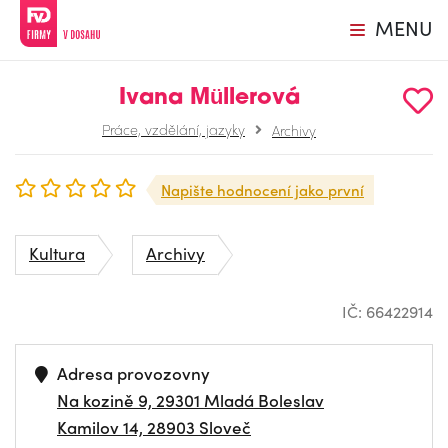
MENU
Ivana Müllerová
Práce, vzdělání, jazyky
Archivy
Napište hodnocení jako první
Kultura
Archivy
IČ: 66422914
Adresa provozovny
Na kozině 9, 29301 Mladá Boleslav
Kamilov 14, 28903 Sloveč