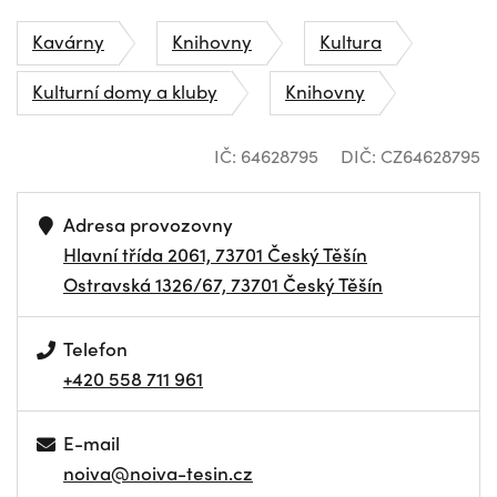
Kavárny
Knihovny
Kultura
Kulturní domy a kluby
Knihovny
IČ: 64628795
DIČ: CZ64628795
Adresa provozovny
Hlavní třída 2061, 73701 Český Těšín
Ostravská 1326/67, 73701 Český Těšín
Telefon
+420 558 711 961
E-mail
noiva@noiva-tesin.cz