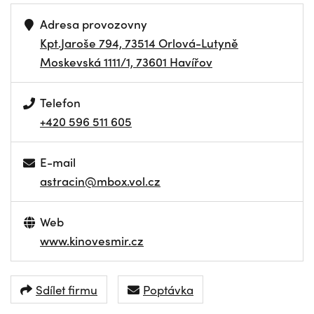
Adresa provozovny
Kpt.Jaroše 794, 73514 Orlová-Lutyně
Moskevská 1111/1, 73601 Havířov
Telefon
+420 596 511 605
E-mail
astracin@mbox.vol.cz
Web
www.kinovesmir.cz
Sdílet firmu
Poptávka
NAVIGOVAT