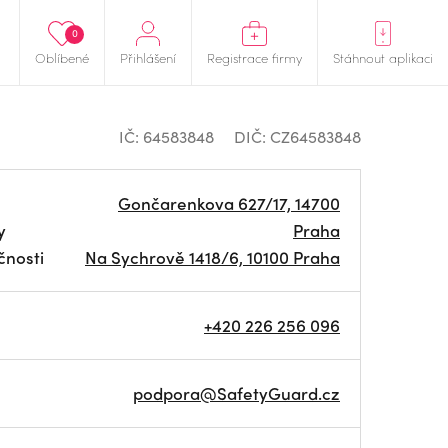
0
Oblíbené
Přihlášení
Registrace firmy
Stáhnout aplikaci
IČ: 64583848
DIČ: CZ64583848
Gončarenkova 627/17, 14700
y
Praha
čnosti
Na Sychrově 1418/6, 10100 Praha
+420 226 256 096
podpora@SafetyGuard.cz