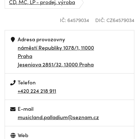
CD, MC, LP - prodej, výroba
IČ: 64579034
DIČ: CZ64579034
Adresa provozovny
náměstí Republiky 1078/1, 11000
Praha
Jeseniova 2851/32, 13000 Praha
Telefon
+420 224 218 911
E-mail
musicland.palladium@seznam.cz
Web