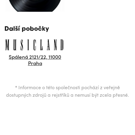
Další pobočky
Spálená 2121/22, 11000
Praha
*
Informace o této společnosti pochází z veřejně
dostupných zdrojů a rejstříků a nemusí být zcela přesné.