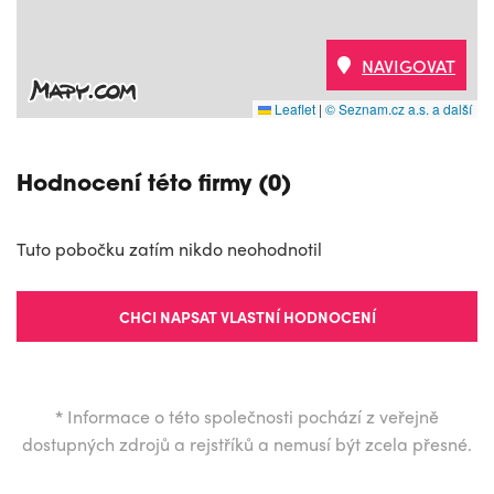
NAVIGOVAT
Leaflet
|
© Seznam.cz a.s. a další
Hodnocení této firmy (0)
Tuto pobočku zatím nikdo neohodnotil
CHCI NAPSAT VLASTNÍ HODNOCENÍ
*
Informace o této společnosti pochází z veřejně
dostupných zdrojů a rejstříků a nemusí být zcela přesné.