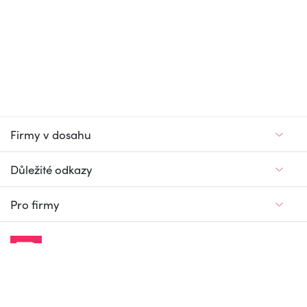
Firmy v dosahu
Důležité odkazy
Pro firmy
Jedinečný firemní
a pracovní portál
© Firmy v dosahu.cz