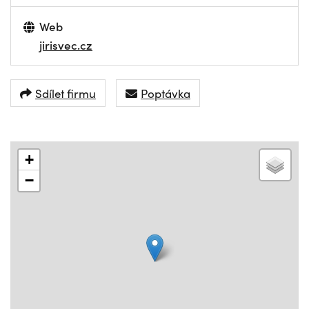
Web
jirisvec.cz
Sdílet firmu
Poptávka
+
−