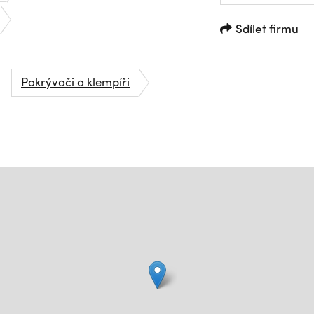
Sdílet firmu
Pokrývači a klempíři