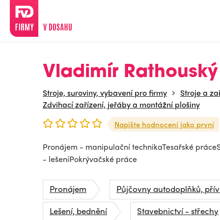
Vladimír Rathouský
Stroje, suroviny, vybavení pro firmy
Stroje a za
Zdvihací zařízení, jeřáby a montážní plošiny
Napište hodnocení jako první
Pronájem - manipulační technikaTesařské práceS
- lešeníPokrývačské práce
Pronájem
Půjčovny autodoplňků, pří
Lešení, bednění
Stavebnictví - střechy