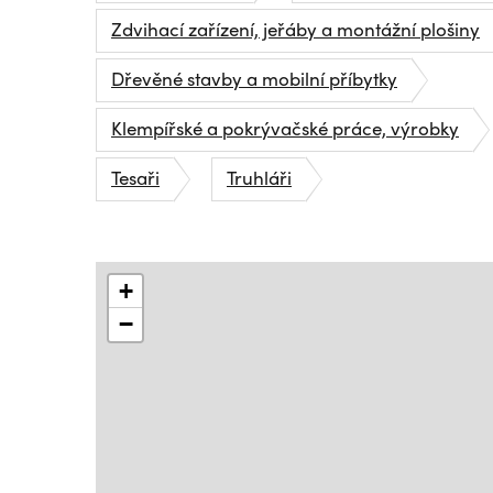
Zdvihací zařízení, jeřáby a montážní plošiny
Dřevěné stavby a mobilní příbytky
Klempířské a pokrývačské práce, výrobky
Tesaři
Truhláři
+
−