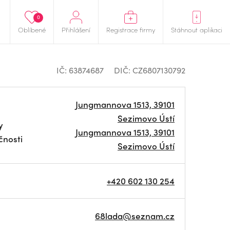
0
Oblíbené
Přihlášení
Registrace firmy
Stáhnout aplikaci
IČ: 63874687
DIČ: CZ6807130792
Jungmannova 1513, 39101
Sezimovo Ústí
y
Jungmannova 1513, 39101
čnosti
Sezimovo Ústí
+420 602 130 254
68lada@seznam.cz