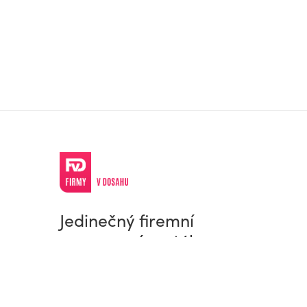
Jedinečný firemní
a pracovní portál
© Firmy v dosahu.cz