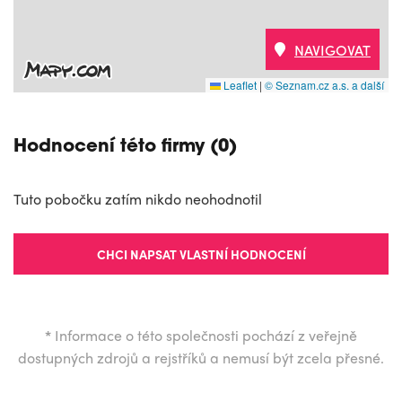
NAVIGOVAT
Leaflet
|
© Seznam.cz a.s. a další
Hodnocení této firmy (0)
Tuto pobočku zatím nikdo neohodnotil
CHCI NAPSAT VLASTNÍ HODNOCENÍ
*
Informace o této společnosti pochází z veřejně
dostupných zdrojů a rejstříků a nemusí být zcela přesné.