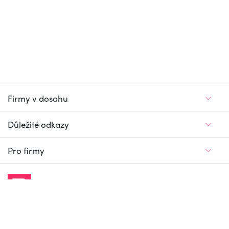
Firmy v dosahu
Důležité odkazy
Pro firmy
Jedinečný firemní
a pracovní portál
© Firmy v dosahu.cz