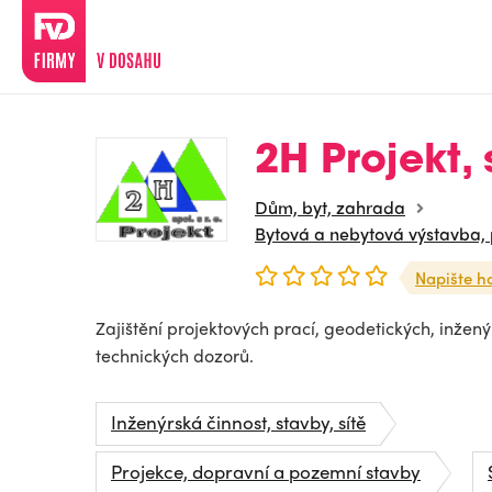
2H Projekt, s
Dům, byt, zahrada
Bytová a nebytová výstavba,
Napište h
Zajištění projektových prací, geodetických, inžený
technických dozorů.
Inženýrská činnost, stavby, sítě
Projekce, dopravní a pozemní stavby