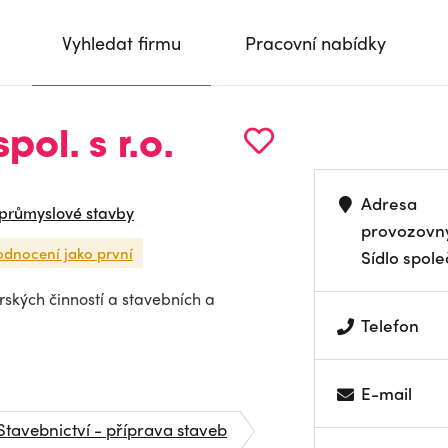
Vyhledat firmu
Pracovní nabídky
pol. s r.o.
Adresa
 průmyslové stavby
provozovn
odnocení jako první
Sídlo spole
rských činností a stavebních a
Telefon
E-mail
Stavebnictví - příprava staveb