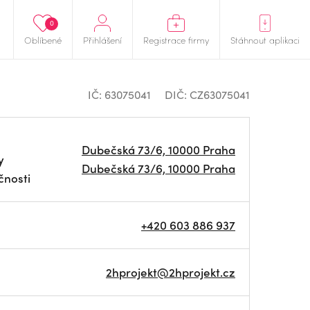
0
Oblíbené
Přihlášení
Registrace firmy
Stáhnout aplikaci
IČ: 63075041
DIČ: CZ63075041
Dubečská 73/6, 10000 Praha
y
Dubečská 73/6, 10000 Praha
čnosti
+420 603 886 937
2hprojekt@2hprojekt.cz