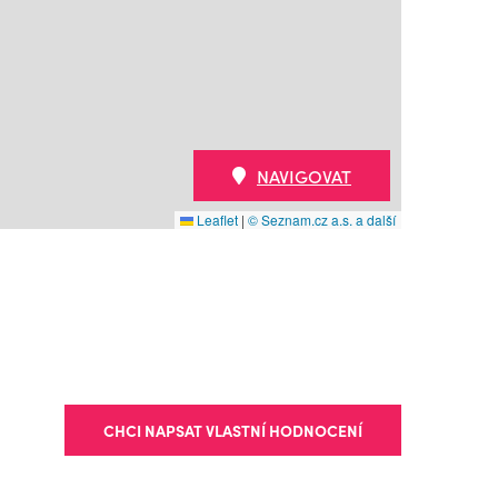
NAVIGOVAT
Leaflet
|
© Seznam.cz a.s. a další
CHCI NAPSAT VLASTNÍ HODNOCENÍ