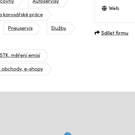
jčovny
Autoservisy
Web
a karosářské práce
Pneuservis
Služby
Sdílet firmu
STK, měření emisí
é obchody, e-shopy