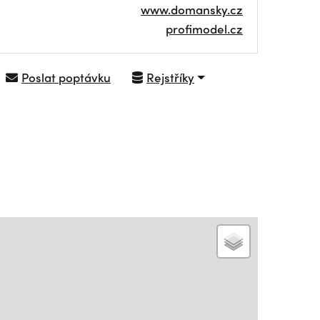
www.domansky.cz
profimodel.cz
Poslat poptávku
Rejstříky