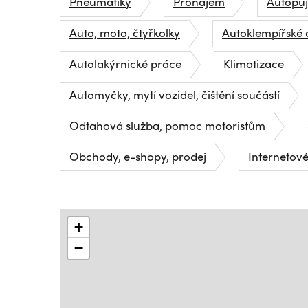
Pneumatiky
Pronájem
Autopů
Auto, moto, čtyřkolky
Autoklempířské 
Autolakýrnické práce
Klimatizace
Automyčky, mytí vozidel, čištění součástí
Odtahová služba, pomoc motoristům
Obchody, e-shopy, prodej
Internetov
+
−