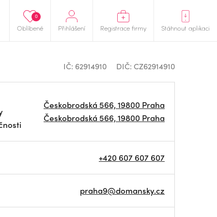
0
Oblíbené
Přihlášení
Registrace firmy
Stáhnout aplikaci
IČ: 62914910
DIČ: CZ62914910
Českobrodská 566, 19800 Praha
y
Českobrodská 566, 19800 Praha
čnosti
+420 607 607 607
praha9@domansky.cz