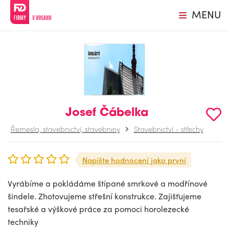
MENU
Josef Čábelka
Řemesla, stavebnictví, stavebniny
Stavebnictví - střechy
Napište hodnocení jako první
Vyrábíme a pokládáme štípané smrkové a modřínové
šindele. Zhotovujeme střešní konstrukce. Zajišťujeme
tesařské a výškové práce za pomoci horolezecké
techniky