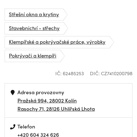
Střešní okna a krytiny
Stavebnictví - střechy
Klempířské a pokrývačské práce, výrobky
Pokrývači a klempíři
IČ: 62485253
DIČ: CZ7410200798
Adresa provozovny
Pražská 994, 28002 Kolín
Rasochy 71, 28126 Uhlířská Lhota
Telefon
+420 604 324 626