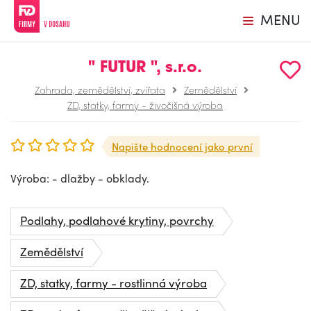
MENU
" FUTUR ", s.r.o.
Zahrada, zemědělství, zvířata
Zemědělství
ZD, statky, farmy - živočišná výroba
Napište hodnocení jako první
Výroba: - dlažby - obklady.
Podlahy, podlahové krytiny, povrchy
Zemědělství
ZD, statky, farmy - rostlinná výroba