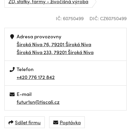
ZD, statky, farmy - živočišná výroba
IČ: 60750499
DIČ: CZ60750499
Adresa provozovny
Široká Niva 76, 79201 Široká Niva
Široká Niva 233, 79201 Široká Niva
Telefon
+420 776 172 842
E-mail
futur1sn@tiscali.cz
Sdílet firmu
Poptávka