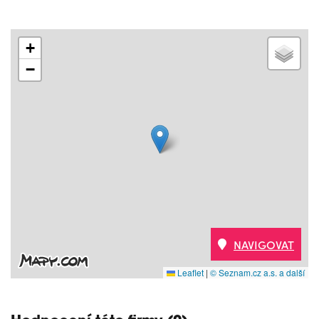
+
−
NAVIGOVAT
Leaflet
|
© Seznam.cz a.s. a další