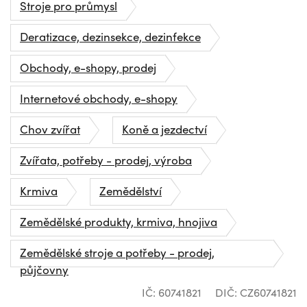
Stroje pro průmysl
Deratizace, dezinsekce, dezinfekce
Obchody, e-shopy, prodej
Internetové obchody, e-shopy
Chov zvířat
Koně a jezdectví
Zvířata, potřeby - prodej, výroba
Krmiva
Zemědělství
Zemědělské produkty, krmiva, hnojiva
Zemědělské stroje a potřeby - prodej,
půjčovny
IČ: 60741821
DIČ: CZ60741821