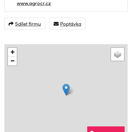
www.agrocr.cz
Sdílet firmu
Poptávka
+
−