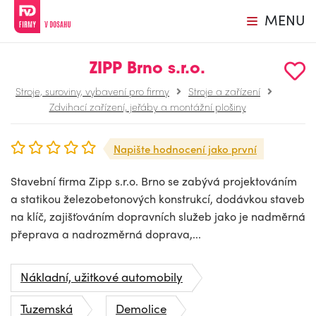
MENU
ZIPP Brno s.r.o.
Stroje, suroviny, vybavení pro firmy
Stroje a zařízení
Zdvihací zařízení, jeřáby a montážní plošiny
Napište hodnocení jako první
Stavební firma Zipp s.r.o. Brno se zabývá projektováním
a statikou železobetonových konstrukcí, dodávkou staveb
na klíč, zajišťováním dopravních služeb jako je nadměrná
přeprava a nadrozměrná doprava,...
Nákladní, užitkové automobily
Tuzemská
Demolice