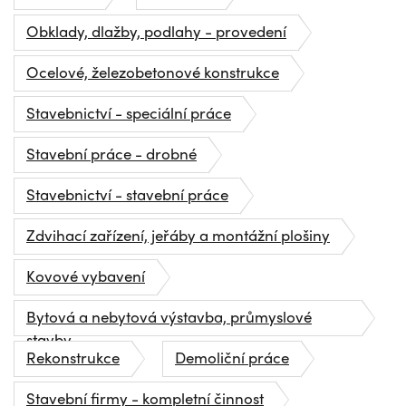
Obklady, dlažby, podlahy - provedení
Ocelové, železobetonové konstrukce
Stavebnictví - speciální práce
Stavební práce - drobné
Stavebnictví - stavební práce
Zdvihací zařízení, jeřáby a montážní plošiny
Kovové vybavení
Bytová a nebytová výstavba, průmyslové
stavby
Rekonstrukce
Demoliční práce
Stavební firmy - kompletní činnost