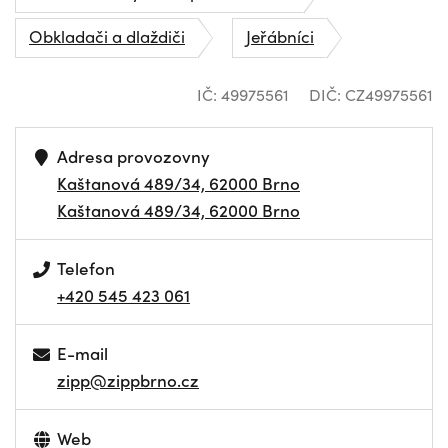
Obkladači a dlaždiči
Jeřábníci
IČ: 49975561
DIČ: CZ49975561
Adresa provozovny
Kaštanová 489/34, 62000 Brno
Kaštanová 489/34, 62000 Brno
Telefon
+420 545 423 061
E-mail
zipp@zippbrno.cz
Web