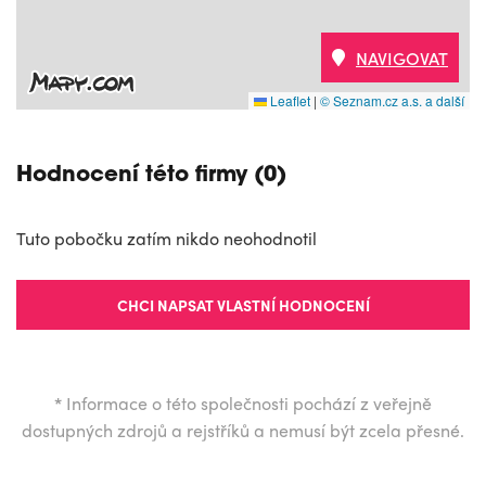
NAVIGOVAT
Leaflet
|
© Seznam.cz a.s. a další
Hodnocení této firmy (0)
Tuto pobočku zatím nikdo neohodnotil
CHCI NAPSAT VLASTNÍ HODNOCENÍ
*
Informace o této společnosti pochází z veřejně
dostupných zdrojů a rejstříků a nemusí být zcela přesné.