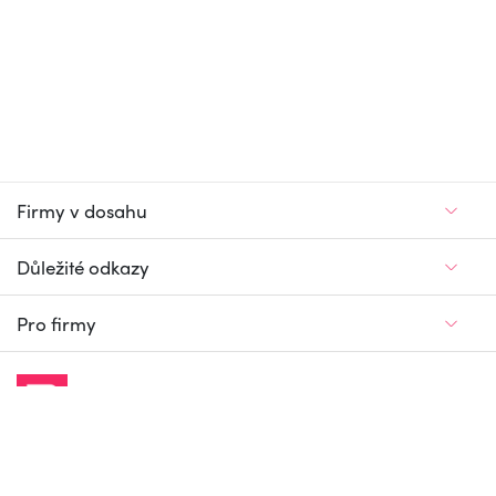
Firmy v dosahu
Důležité odkazy
Pro firmy
Jedinečný firemní
a pracovní portál
© Firmy v dosahu.cz