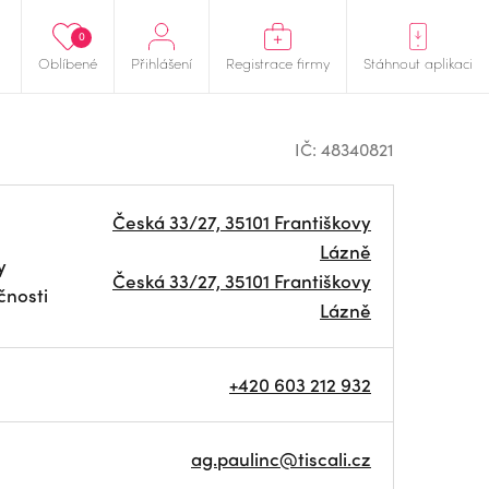
0
Oblíbené
Přihlášení
Registrace firmy
Stáhnout aplikaci
IČ: 48340821
Česká 33/27, 35101 Františkovy
Lázně
y
Česká 33/27, 35101 Františkovy
čnosti
Lázně
+420 603 212 932
ag.paulinc@tiscali.cz