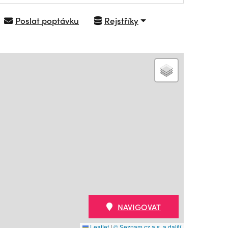
Poslat poptávku
Rejstříky
NAVIGOVAT
Leaflet
|
© Seznam.cz a.s. a další