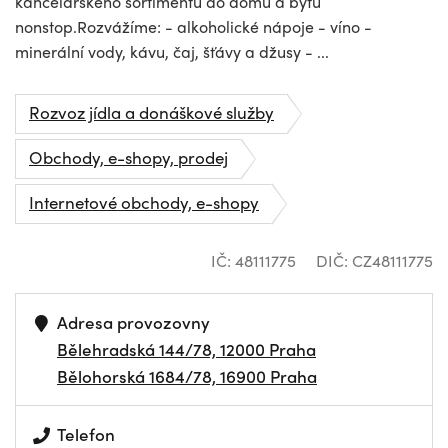
kancelářského sortimentu do domů a bytů
nonstop.Rozvážíme: - alkoholické nápoje - víno -
minerální vody, kávu, čaj, šťávy a džusy - ...
Rozvoz jídla a donáškové služby
Obchody, e-shopy, prodej
Internetové obchody, e-shopy
IČ: 48111775
DIČ: CZ48111775
Adresa provozovny
Bělehradská 144/78, 12000 Praha
Bělohorská 1684/78, 16900 Praha
Telefon