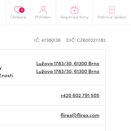
0
Oblíbené
Přihlášení
Registrace firmy
Stáhnout aplikaci
IČ: 47380136
DIČ: CZ6002211182
Lužova 1783/30, 61300 Brno
y
Lužova 1783/30, 61300 Brno
čnosti
+420 602 791 505
flirex@flirex.com