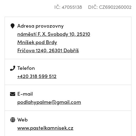
IČ: 47055138
DIČ: CZ6902260002
Adresa provozovny
náměstí F. X. Svobody 10, 25210
Mníšek pod Brdy
Fričova 1240, 26301 Dobříš
Telefon
+420 318 599 512
E-mail
podlahypalme@gmail.com
Web
www.pastelkamnisek.cz