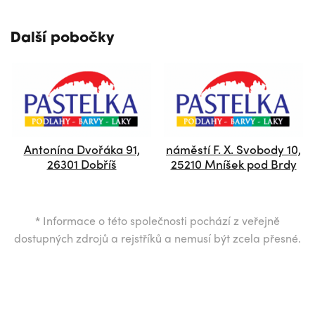
Další pobočky
Antonína Dvořáka 91,
náměstí F. X. Svobody 10,
26301 Dobříš
25210 Mníšek pod Brdy
*
Informace o této společnosti pochází z veřejně
dostupných zdrojů a rejstříků a nemusí být zcela přesné.