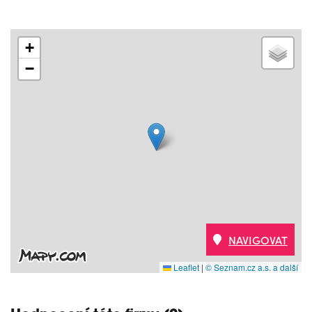
+
−
NAVIGOVAT
Leaflet
|
© Seznam.cz a.s. a další