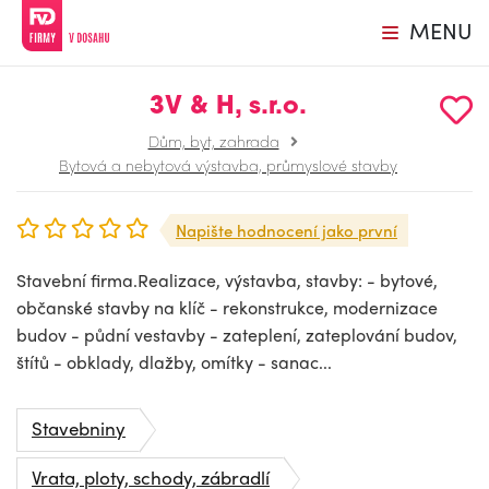
MENU
3V & H, s.r.o.
Dům, byt, zahrada
Bytová a nebytová výstavba, průmyslové stavby
Napište hodnocení jako první
Stavební firma.Realizace, výstavba, stavby: - bytové,
občanské stavby na klíč - rekonstrukce, modernizace
budov - půdní vestavby - zateplení, zateplování budov,
štítů - obklady, dlažby, omítky - sanac...
Stavebniny
Vrata, ploty, schody, zábradlí