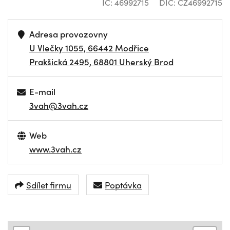
IČ: 46992715
DIČ: CZ46992715
Adresa provozovny
U Vlečky 1055, 66442 Modřice
Prakšická 2495, 68801 Uherský Brod
E-mail
3vah@3vah.cz
Web
www.3vah.cz
Sdílet firmu
Poptávka