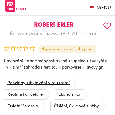
MENU
ROBERT ERLER
Řemesla, stavebnictví, stavebniny
Ostatní řemesla
Napište hodnocení jako první
Ubytování - apartmány vybavené koupelnou, kuchyňkou,
TV - zimní zahrada s terasou - parkoviště - lávový gril
Penziony, ubytování v soukromí
Realitní kanceláře
Ekonomika
Ostatní řemesla
Čištění, úklidové služby