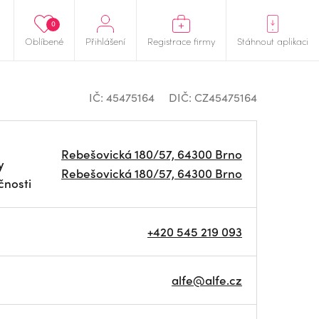
0
Oblíbené
Přihlášení
Registrace firmy
Stáhnout aplikaci
IČ: 45475164
DIČ: CZ45475164
Rebešovická 180/57, 64300 Brno
y
Rebešovická 180/57, 64300 Brno
čnosti
+420 545 219 093
alfe@alfe.cz