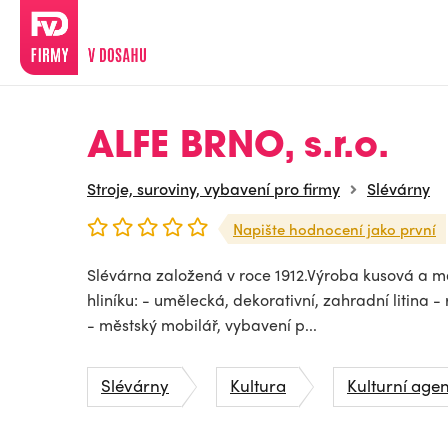
ALFE BRNO, s.r.o.
Stroje, suroviny, vybavení pro firmy
Slévárny
Napište hodnocení jako první
Slévárna založená v roce 1912.Výroba kusová a mal
hliníku: - umělecká, dekorativní, zahradní litina -
- městský mobilář, vybavení p...
Slévárny
Kultura
Kulturní age