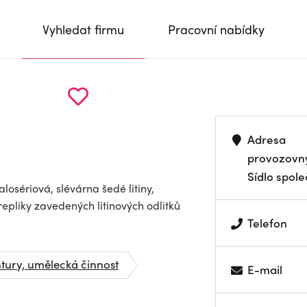
Vyhledat firmu
Pracovní nabídky
Adresa
provozovn
Sídlo spole
osériová, slévárna šedé litiny,
 repliky zavedených litinových odlitků
Telefon
ntury, umělecká činnost
E-mail