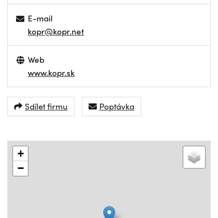
E-mail
kopr@kopr.net
Web
www.kopr.sk
Sdílet firmu
Poptávka
+
−