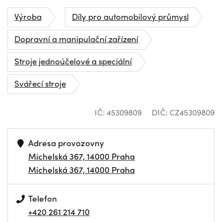
Výroba
Díly pro automobilový průmysl
Dopravní a manipulační zařízení
Stroje jednoúčelové a speciální
Svářecí stroje
IČ: 45309809
DIČ: CZ45309809
Adresa provozovny
Michelská 367, 14000 Praha
Michelská 367, 14000 Praha
Telefon
+420 261 214 710