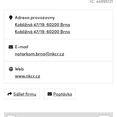
IČ: 44995121
Adresa provozovny
Kobližná 47/19, 60200 Brno
Kobližná 47/19, 60200 Brno
E-mail
notarkom.brno@nkcr.cz
Web
www.nkcr.cz
Sdílet firmu
Poptávka