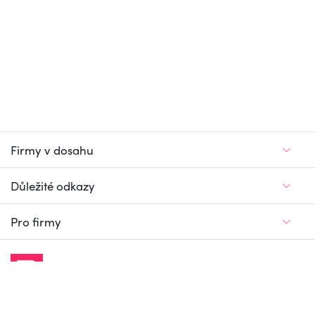
Firmy v dosahu
Důležité odkazy
Pro firmy
Jedinečný firemní
a pracovní portál