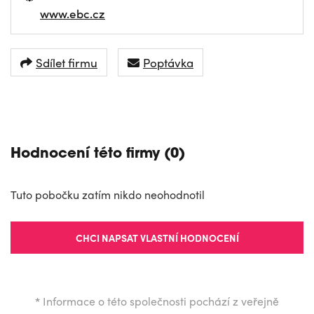
www.ebc.cz
Sdílet firmu
Poptávka
NAVIGOVAT
Hodnocení této firmy (0)
Tuto pobočku zatím nikdo neohodnotil
CHCI NAPSAT VLASTNÍ HODNOCENÍ
*
Informace o této společnosti pochází z veřejně