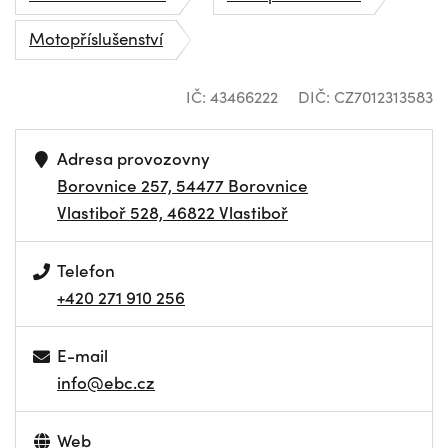
Motopříslušenství
IČ: 43466222
DIČ: CZ7012313583
Adresa provozovny
Borovnice 257, 54477 Borovnice
Vlastiboř 528, 46822 Vlastiboř
Telefon
+420 271 910 256
E-mail
info@ebc.cz
Web