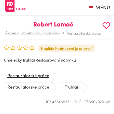
MENU
Robert Lamač
Řemesla, stavebnictví, stavebniny
Restaurátorské práce
Napište hodnocení jako první
Umělecký truhlářRestaurování nábytku
Restaurátorské práce
Restaurátorské práce
Truhláři
IČ: 43345573
DIČ: CZ5502070145