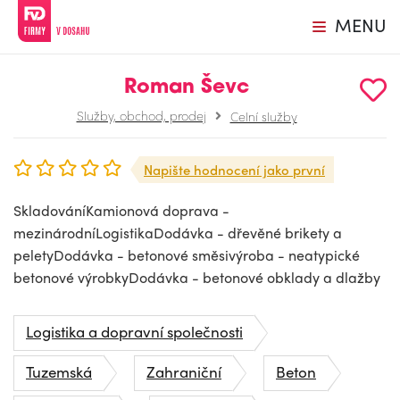
MENU
Roman Ševc
Služby, obchod, prodej
Celní služby
Napište hodnocení jako první
SkladováníKamionová doprava -
mezinárodníLogistikaDodávka - dřevěné brikety a
peletyDodávka - betonové směsivýroba - neatypické
betonové výrobkyDodávka - betonové obklady a dlažby
Logistika a dopravní společnosti
Tuzemská
Zahraniční
Beton