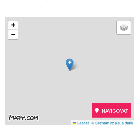
+
−
NAVIGOVAT
Leaflet
|
© Seznam.cz a.s. a další