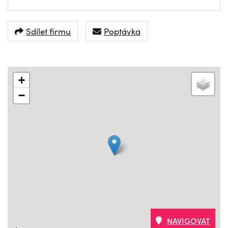
Sdílet firmu
Poptávka
+
−
NAVIGOVAT