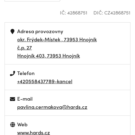
IČ: 42868751
DIČ: CZ42868751
Adresa provozovny
okr. Frýdek-Místek , 73953 Hnojník
č.p. 27
Hnojník 403, 73953 Hnojník
Telefon
+420558437789-kancel
E-mail
pavlina.cermakova@hards.cz
Web
www.hards.cz