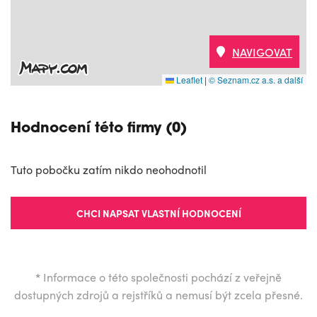
NAVIGOVAT
Leaflet
|
© Seznam.cz a.s. a další
Hodnocení této firmy (0)
Tuto pobočku zatím nikdo neohodnotil
CHCI NAPSAT VLASTNÍ HODNOCENÍ
*
Informace o této společnosti pochází z veřejně
dostupných zdrojů a rejstříků a nemusí být zcela přesné.