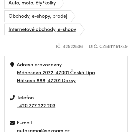
Auto, moto, čtyřkolky
Obchody, e-shopy, prodej
Internetové obchody, e-shopy
IČ: 42522536
DIČ: CZ5811191749
Adresa provozovny
Mánesova 2072, 47001 Česká Lípa
Hálkova 888, 47201 Doksy
Telefon
+420 777 222 203
E-mail
autokama@seznam.cz