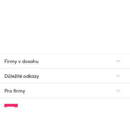
Firmy v dosahu
Důležité odkazy
Pro firmy
Jedinečný firemní
a pracovní portál