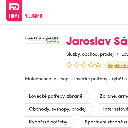
Jaroslav Sá
Služby, obchod, prodej
Lo
Napište h
Maloobchod, e-shop: - lovecké potřeby - rybářsk
Lovecké potřeby, zbraně
Zbraně, armá
Obchody, e-shopy, prodej
Internetov
Rybářské potřeby
Sportovní zbraně a 