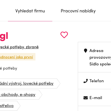
Vyhledat firmu
Pracovní nabídky
gl
vecké potřeby, zbraně
Adresa
odnocení jako první
provozovn
Sídlo spole
é potřeby
Telefon
dní výstroj, lovecké potřeby
é obchody, e-shopy
E-mail
střelivo