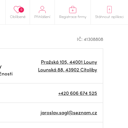
0
Oblíbené
Přihlášení
Registrace firmy
Stáhnout aplikaci
IČ: 41308808
Pražská 105, 44001 Louny
y
Lounská 88, 43902 Cítoliby
čnosti
+420 606 674 525
jaroslav.sagl@seznam.cz