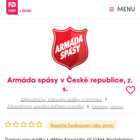
MENU
Armáda spásy v České republice, z.
s.
Zdravotnictví, zdravotní služby a technika
Zdravotnictví, sociální zařízení a služby
Domovy, ústavy
Napište hodnocení jako první
Domov pro matky s dětmi.Kapacita 45 lůžek.Noclehárna