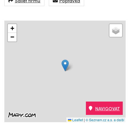
Sdílet firmu
Poptávka
+
−
NAVIGOVAT
Leaflet
|
© Seznam.cz a.s. a další