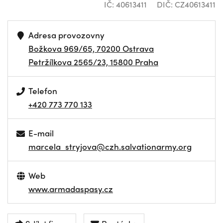
IČ: 40613411
DIČ: CZ40613411
Adresa provozovny
Božkova 969/65, 70200 Ostrava
Petržílkova 2565/23, 15800 Praha
Telefon
+420 773 770 133
E-mail
marcela_stryjova@czh.salvationarmy.org
Web
www.armadaspasy.cz