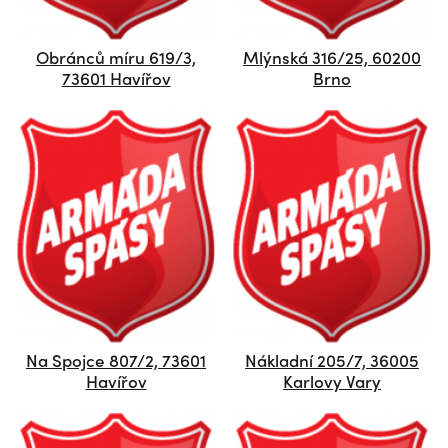
Obránců míru 619/3,
Mlýnská 316/25, 60200
73601 Havířov
Brno
Na Spojce 807/2, 73601
Nákladní 205/7, 36005
Havířov
Karlovy Vary