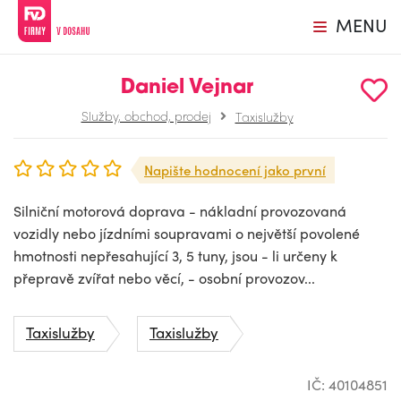
MENU
Daniel Vejnar
Služby, obchod, prodej
Taxislužby
Napište hodnocení jako první
Silniční motorová doprava - nákladní provozovaná
vozidly nebo jízdními soupravami o největší povolené
hmotnosti nepřesahující 3, 5 tuny, jsou - li určeny k
přepravě zvířat nebo věcí, - osobní provozov...
Taxislužby
Taxislužby
IČ: 40104851